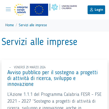
menu di scelta rapida
Menu di navigazione principale
torna al menu di scelta rapida
Login
Vai ai contenuti
Menu di navigazione
Home
Servizi alle imprese
torna al menu di scelta rapida
Servizi alle imprese
VENERDÌ 29 MARZO 2024
Avviso pubblico per il sostegno a progetti
di attività di ricerca, sviluppo e
innovazione
L’Azione 1.1.1 del Programma Calabria FESR – FSE
2021 ‐ 2027 “Sostegno a progetti di attività di
ricerca, sviluppo e innovazione, anche in