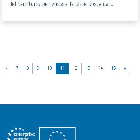
del territorio per vincere le sfide poste da ...
«
7
8
9
10
11
12
13
14
15
»