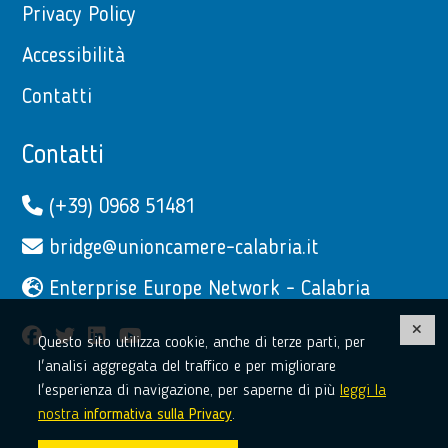
Privacy Policy
Accessibilità
Contatti
Contatti
(+39) 0968 51481
bridge@unioncamere-calabria.it
Enterprise Europe Network - Calabria
facebook
twitter
linkedin
youtube
Questo sito utilizza cookie, anche di terze parti, per
l'analisi aggregata del traffico e per migliorare
l'esperienza di navigazione, per saperne di più
leggi la
nostra
informativa sulla Privacy
.