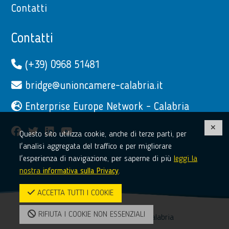
Contatti
Contatti
(+39) 0968 51481
bridge@unioncamere-calabria.it
Enterprise Europe Network - Calabria
facebook
twitter
linkedin
youtube
Questo sito utilizza cookie, anche di terze parti, per
l'analisi aggregata del traffico e per migliorare
l'esperienza di navigazione, per saperne di più
leggi la
nostra
informativa sulla Privacy
.
ACCETTA TUTTI I COOKIE
RIFIUTA I COOKIE NON ESSENZIALI
© 2017-2026 Unioncamere Calabria