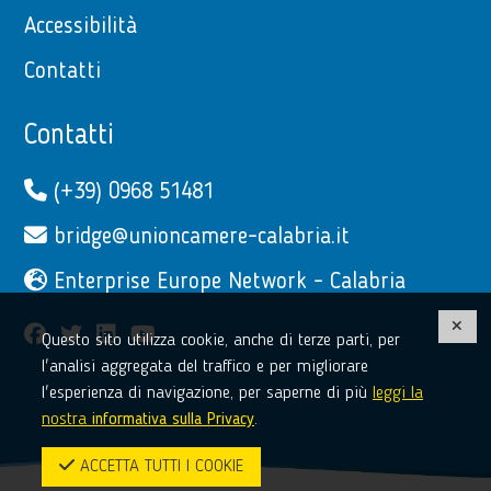
Accessibilità
Contatti
Contatti
(+39) 0968 51481
bridge@unioncamere-calabria.it
Enterprise Europe Network - Calabria
facebook
twitter
linkedin
youtube
Questo sito utilizza cookie, anche di terze parti, per
l'analisi aggregata del traffico e per migliorare
l'esperienza di navigazione, per saperne di più
leggi la
nostra
informativa sulla Privacy
.
ACCETTA TUTTI I COOKIE