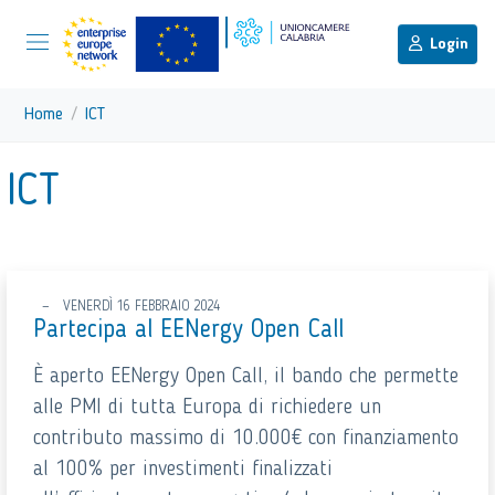
menu di scelta rapida
Menu di navigazione principale
torna al menu di scelta rapida
Login
Vai ai contenuti
Menu di navigazione
Home
ICT
torna al menu di scelta rapida
ICT
VENERDÌ 16 FEBBRAIO 2024
Partecipa al EENergy Open Call
È aperto EENergy Open Call, il bando che permette
alle PMI di tutta Europa di richiedere un
contributo massimo di 10.000€ con finanziamento
al 100% per investimenti finalizzati