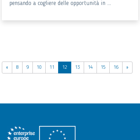
pensando a cogliere delle opportunità in ...
«
8
9
10
11
12
13
14
15
16
»