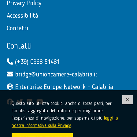
Privacy Policy
Accessibilità
Contatti
Contatti
(+39) 0968 51481
bridge@unioncamere-calabria.it
Enterprise Europe Network - Calabria
facebook
twitter
linkedin
youtube
Questo sito utilizza cookie, anche di terze parti, per
l'analisi aggregata del traffico e per migliorare
l'esperienza di navigazione, per saperne di più
leggi la
nostra
informativa sulla Privacy
.