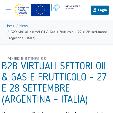
menu di scelta rapida
Menu di navigazione principale
torna al menu di scelta rapida
Login
Vai ai contenuti
Menu di navigazione
Home
News
B2B virtuali settori Oil & Gas e frutticolo - 27 e 28 settembre
(Argentina - Italia)
torna al menu di scelta rapida
VENERDÌ 16 SETTEMBRE 2022
B2B VIRTUALI SETTORI OIL
& GAS E FRUTTICOLO - 27
E 28 SETTEMBRE
(ARGENTINA - ITALIA)