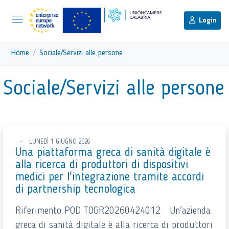
menu di scelta rapida
Menu di navigazione principale
torna al menu di scelta rapida
Login
Vai ai contenuti
Menu di navigazione
Home
Sociale/Servizi alle persone
torna al menu di scelta rapida
Sociale/Servizi alle persone
LUNEDÌ 1 GIUGNO 2026
Una piattaforma greca di sanità digitale è
alla ricerca di produttori di dispositivi
medici per l'integrazione tramite accordi
di partnership tecnologica
Riferimento POD TOGR20260424012 Un'azienda
greca di sanità digitale è alla ricerca di produttori