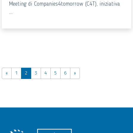
Meeting di Companies4tomorrow (C4T), iniziativa
...
«
1
2
3
4
5
6
»