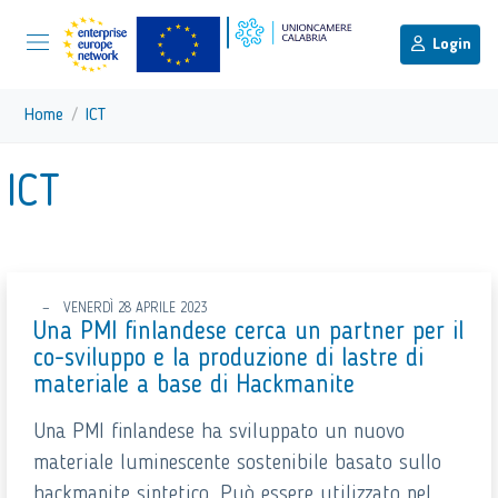
menu di scelta rapida
Menu di navigazione principale
torna al menu di scelta rapida
Login
Vai ai contenuti
Menu di navigazione
Home
ICT
torna al menu di scelta rapida
ICT
VENERDÌ 28 APRILE 2023
Una PMI finlandese cerca un partner per il
co-sviluppo e la produzione di lastre di
materiale a base di Hackmanite
Una PMI finlandese ha sviluppato un nuovo
materiale luminescente sostenibile basato sullo
hackmanite sintetico. Può essere utilizzato nel