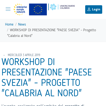
menu di scelta rapida
Menu di navigazione principale
torna al menu di scelta rapida
Login
Vai ai contenuti
Menu di navigazione
Home
News
WORKSHOP DI PRESENTAZIONE "PAESE SVEZIA" - Progetto
"Calabria al Nord"
torna al menu di scelta rapida
MERCOLEDÌ 3 APRILE 2019
WORKSHOP DI
PRESENTAZIONE "PAESE
SVEZIA" - PROGETTO
"CALABRIA AL NORD"