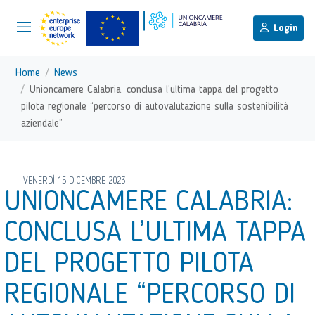
menu di scelta rapida
Menu di navigazione principale
torna al menu di scelta rapida
Login
Vai ai contenuti
Menu di navigazione
Home
News
Unioncamere Calabria: conclusa l’ultima tappa del progetto
pilota regionale “percorso di autovalutazione sulla sostenibilità
aziendale”
torna al menu di scelta rapida
VENERDÌ 15 DICEMBRE 2023
UNIONCAMERE CALABRIA:
CONCLUSA L’ULTIMA TAPPA
DEL PROGETTO PILOTA
REGIONALE “PERCORSO DI