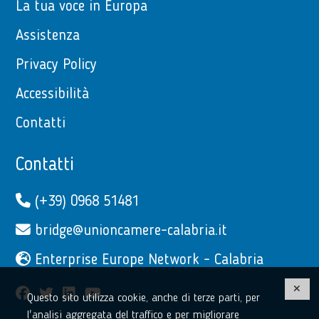
La tua voce in Europa
Assistenza
Privacy Policy
Accessibilità
Contatti
Contatti
(+39) 0968 51481
bridge@unioncamere-calabria.it
Enterprise Europe Network - Calabria
facebook
twitter
linkedin
youtube
Questo sito utilizza cookie, anche di terze parti, per
l'analisi aggregata del traffico e per migliorare