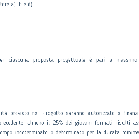
ere a), b e d).
per ciascuna proposta progettuale è pari a massimo
lità previste nel Progetto saranno autorizzate e finanz
 precedente, almeno il 25% dei giovani formati risulti a
 tempo indeterminato o determinato per la durata minim