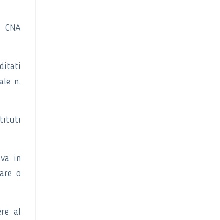
a, CNA
ditati
ale n.
tituti
iva in
lare o
re al