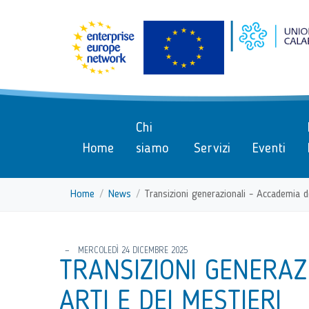
menu di scelta rapida
Vai ai contenuti
Menu di navigazione
Menu di navigazione principa
torna al menu di scelta rapida
Chi
Home
siamo
Servizi
Eventi
Home
News
Transizioni generazionali - Accademia de
torna al menu di scelta rapida
MERCOLEDÌ 24 DICEMBRE 2025
TRANSIZIONI GENERAZ
ARTI E DEI MESTIERI