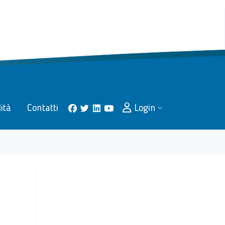
lità
Contatti
Login
facebook
twitter
linkedin
youtube