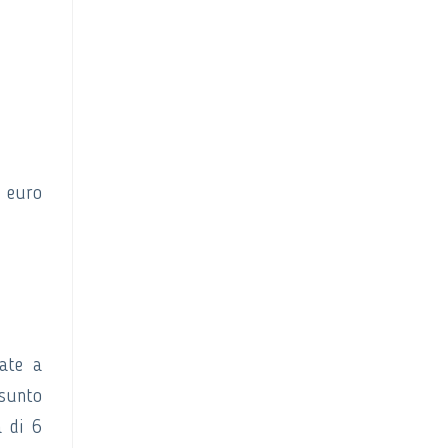
 euro
iate a
ssunto
a di 6