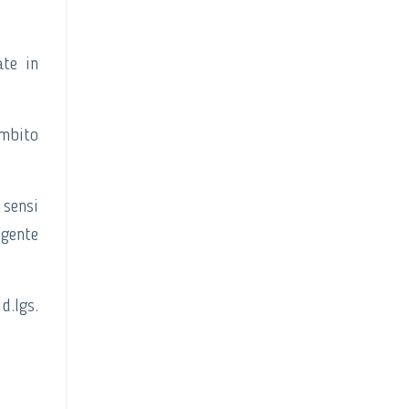
ate in
ambito
 sensi
igente
d.lgs.