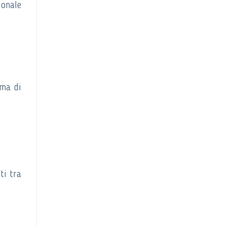
ionale
ima di
ti tra