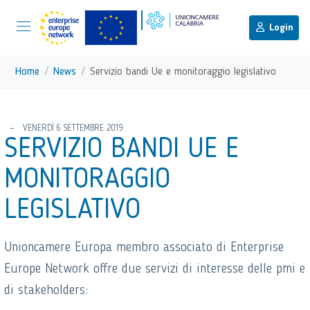
menu di scelta rapida
Menu di navigazione principale
torna al menu di scelta rapida
Login
Vai ai contenuti
Menu di navigazione
Home
News
Servizio bandi Ue e monitoraggio legislativo
torna al menu di scelta rapida
VENERDÌ 6 SETTEMBRE 2019
SERVIZIO BANDI UE E
MONITORAGGIO
LEGISLATIVO
Unioncamere Europa membro associato di Enterprise
Europe Network offre due servizi di interesse delle pmi e
di stakeholders: