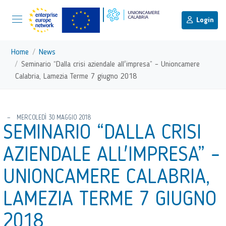
menu di scelta rapida
Menu di navigazione principale
torna al menu di scelta rapida
Login
Vai ai contenuti
Menu di navigazione
Home
News
Seminario “Dalla crisi aziendale all'impresa” – Unioncamere
Calabria, Lamezia Terme 7 giugno 2018
torna al menu di scelta rapida
MERCOLEDÌ 30 MAGGIO 2018
SEMINARIO “DALLA CRISI
AZIENDALE ALL'IMPRESA” –
UNIONCAMERE CALABRIA,
LAMEZIA TERME 7 GIUGNO
2018