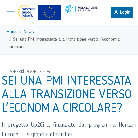
menu di scelta rapida
Menu di navigazione principale
torna al menu di scelta rapida
Login
Vai ai contenuti
Menu di navigazione
Home
News
Sei una PMI interessata alla transizione verso l'economia
circolare?
torna al menu di scelta rapida
VENERDÌ 19 APRILE 2024
SEI UNA PMI INTERESSATA
ALLA TRANSIZIONE VERSO
L'ECONOMIA CIRCOLARE?
Il progetto Up2Circ, finanziato dal programma Horizon
Europe, ti supporta offrendoti: