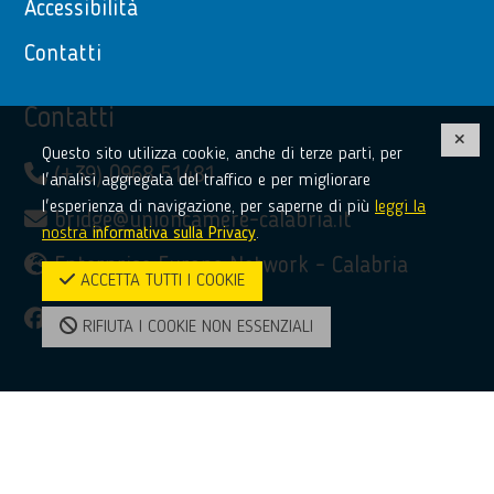
Accessibilità
Contatti
Contatti
Questo sito utilizza cookie, anche di terze parti, per
(+39) 0968 51481
l'analisi aggregata del traffico e per migliorare
l'esperienza di navigazione, per saperne di più
leggi la
bridge@unioncamere-calabria.it
nostra
informativa sulla Privacy
.
Enterprise Europe Network - Calabria
ACCETTA TUTTI I COOKIE
facebook
twitter
linkedin
youtube
RIFIUTA I COOKIE NON ESSENZIALI