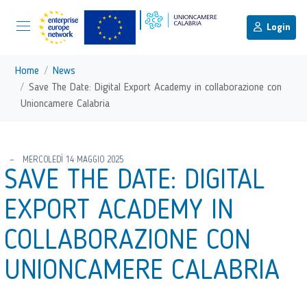
menu di scelta rapida
Menu di navigazione principale
torna al menu di scelta rapida
Login
Vai ai contenuti
Menu di navigazione
Home
News
Save The Date: Digital Export Academy in collaborazione con
Unioncamere Calabria
torna al menu di scelta rapida
MERCOLEDÌ 14 MAGGIO 2025
SAVE THE DATE: DIGITAL
EXPORT ACADEMY IN
COLLABORAZIONE CON
UNIONCAMERE CALABRIA