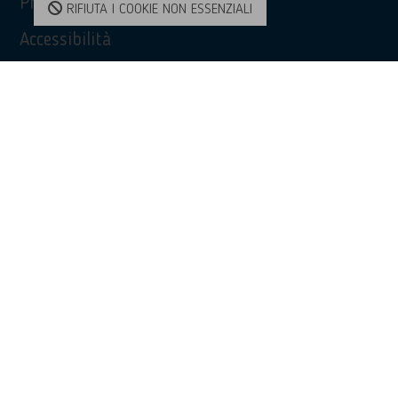
Privacy Policy
RIFIUTA I COOKIE NON ESSENZIALI
Accessibilità
Contatti
Contatti
(+39) 0968 51481
bridge@unioncamere-calabria.it
Enterprise Europe Network - Calabria
facebook
twitter
linkedin
youtube