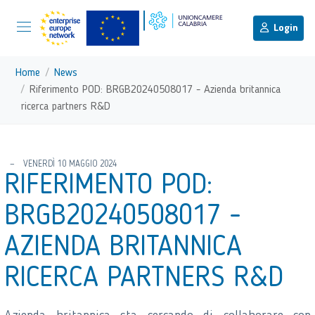
menu di scelta rapida
Menu di navigazione principale
torna al menu di scelta rapida
Login
Vai ai contenuti
Menu di navigazione
Home
News
Riferimento POD: BRGB20240508017 - Azienda britannica
ricerca partners R&D
torna al menu di scelta rapida
VENERDÌ 10 MAGGIO 2024
RIFERIMENTO POD:
BRGB20240508017 -
AZIENDA BRITANNICA
RICERCA PARTNERS R&D