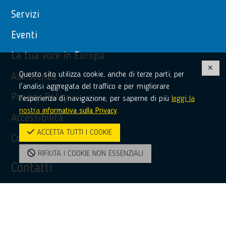
Servizi
Eventi
La tua voce in Europa
Questo sito utilizza cookie, anche di terze parti, per
Assistenza
l'analisi aggregata del traffico e per migliorare
Privacy Policy
l'esperienza di navigazione, per saperne di più
leggi la
nostra
informativa sulla Privacy
.
Accessibilità
ACCETTA TUTTI I COOKIE
Contatti
RIFIUTA I COOKIE NON ESSENZIALI
Contatti
(+39) 0968 51481
bridge@unioncamere-calabria.it