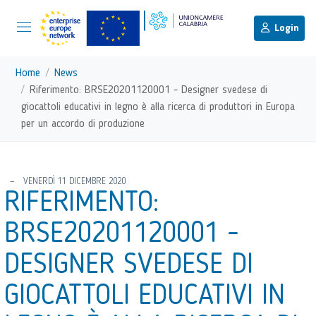
menu di scelta rapida
Menu di navigazione principale
torna al menu di scelta rapida
Login
Vai ai contenuti
Menu di navigazione
Home
News
Riferimento: BRSE20201120001 - Designer svedese di
giocattoli educativi in legno è alla ricerca di produttori in Europa
per un accordo di produzione
torna al menu di scelta rapida
VENERDÌ 11 DICEMBRE 2020
RIFERIMENTO:
BRSE20201120001 -
DESIGNER SVEDESE DI
GIOCATTOLI EDUCATIVI IN