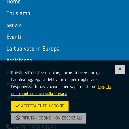
Home
Chi siamo
Servizi
Eventi
La tua voce in Europa
Assistenza
Privacy Policy
Questo sito utilizza cookie, anche di terze parti, per
l'analisi aggregata del traffico e per migliorare
Accessibilità
l'esperienza di navigazione, per saperne di più
leggi la
nostra
informativa sulla Privacy
.
Contatti
ACCETTA TUTTI I COOKIE
Contatti
RIFIUTA I COOKIE NON ESSENZIALI
(+39) 0968 51481