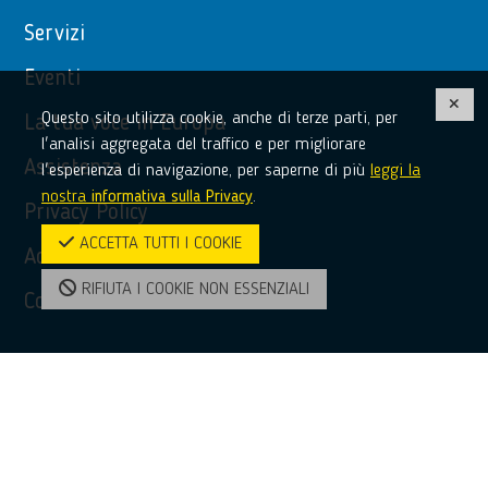
Servizi
Eventi
Questo sito utilizza cookie, anche di terze parti, per
La tua voce in Europa
l'analisi aggregata del traffico e per migliorare
Assistenza
l'esperienza di navigazione, per saperne di più
leggi la
nostra
informativa sulla Privacy
.
Privacy Policy
ACCETTA TUTTI I COOKIE
Accessibilità
RIFIUTA I COOKIE NON ESSENZIALI
Contatti
Contatti
(+39) 0968 51481
bridge@unioncamere-calabria.it