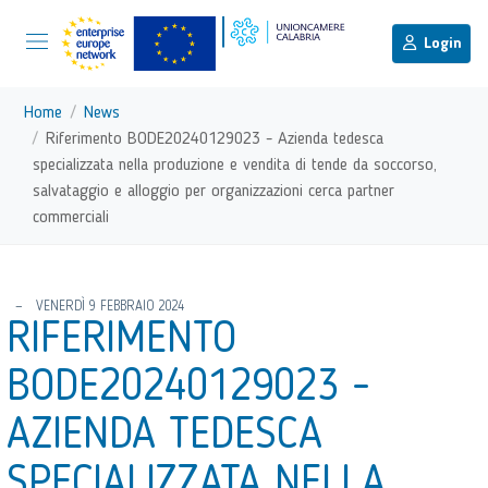
menu di scelta rapida
Menu di navigazione principale
torna al menu di scelta rapida
Login
Vai ai contenuti
Menu di navigazione
Home
News
Riferimento BODE20240129023 - Azienda tedesca
specializzata nella produzione e vendita di tende da soccorso,
salvataggio e alloggio per organizzazioni cerca partner
commerciali
torna al menu di scelta rapida
VENERDÌ 9 FEBBRAIO 2024
RIFERIMENTO
BODE20240129023 -
AZIENDA TEDESCA
SPECIALIZZATA NELLA