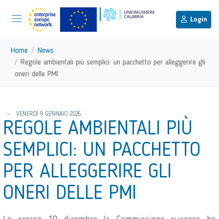
menu di scelta rapida
Menu di navigazione principale
torna al menu di scelta rapida
Login
Vai ai contenuti
Menu di navigazione
Home
News
Regole ambientali più semplici: un pacchetto per alleggerire gli
oneri delle PMI
torna al menu di scelta rapida
VENERDÌ 9 GENNAIO 2026
REGOLE AMBIENTALI PIÙ
SEMPLICI: UN PACCHETTO
PER ALLEGGERIRE GLI
ONERI DELLE PMI