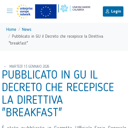
menu di scelta rapida
Menu di navigazione principale
torna al menu di scelta rapida
Login
Vai ai contenuti
Menu di navigazione
Home
News
Pubblicato in GU il Decreto che recepisce la Direttiva
"breakfast"
torna al menu di scelta rapida
MARTEDÌ 13 GENNAIO 2026
PUBBLICATO IN GU IL
DECRETO CHE RECEPISCE
LA DIRETTIVA
"BREAKFAST"