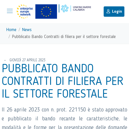
menu di scelta rapida
Menu di navigazione principale
torna al menu di scelta rapida
Login
Vai ai contenuti
Menu di navigazione
Home
News
Pubblicato Bando Contratti di filiera per il settore forestale
torna al menu di scelta rapida
GIOVEDÌ 27 APRILE 2023
PUBBLICATO BANDO
CONTRATTI DI FILIERA PER
IL SETTORE FORESTALE
Il 26 aprile 2023 con n. prot. 221150 è stato approvato
e pubblicato il bando recante le caratteristiche, le
modalità e le forme per la presentazione delle domande