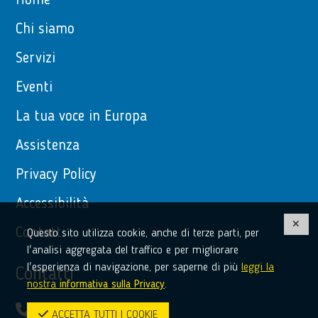
Home
Chi siamo
Servizi
Eventi
La tua voce in Europa
Assistenza
Privacy Policy
Accessibilità
Contatti
Questo sito utilizza cookie, anche di terze parti, per
l'analisi aggregata del traffico e per migliorare
l'esperienza di navigazione, per saperne di più
leggi la
Contatti
nostra
informativa sulla Privacy
.
(+39) 0968 51481
ACCETTA TUTTI I COOKIE