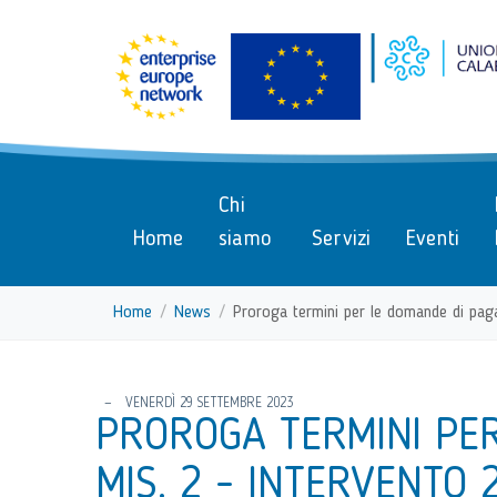
menu di scelta rapida
Vai ai contenuti
Menu di navigazione
Menu di navigazione principa
torna al menu di scelta rapida
Chi
Home
siamo
Servizi
Eventi
Home
News
Proroga termini per le domande di pag
torna al menu di scelta rapida
VENERDÌ 29 SETTEMBRE 2023
PROROGA TERMINI PE
MIS. 2 - INTERVENTO 2