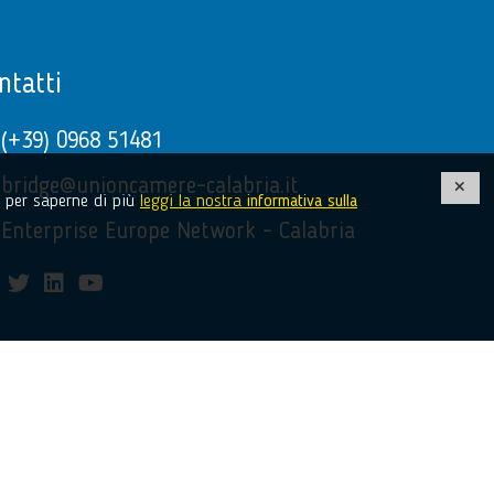
ntatti
(+39) 0968 51481
bridge@unioncamere-calabria.it
e, per saperne di più
leggi la nostra
informativa sulla
Enterprise Europe Network - Calabria
facebook
twitter
linkedin
youtube