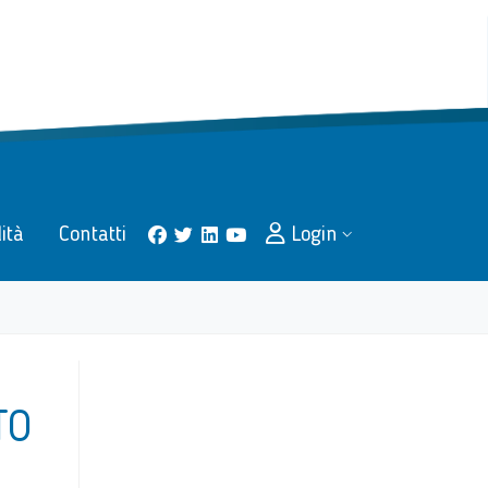
lità
Contatti
Login
facebook
twitter
linkedin
youtube
TO