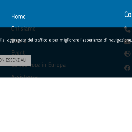
Co
Home
Chi siamo
Servizi
nalisi aggregata del traffico e per migliorare l'esperienza di navigazion
Eventi
ON ESSENZIALI
La tua voce in Europa
Assistenza
Privacy Policy
Accessibilità
Contatti