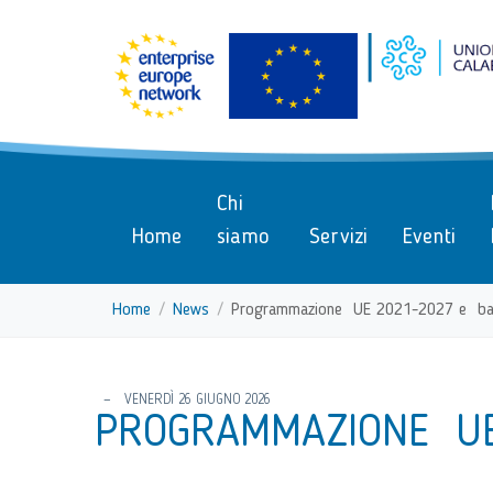
menu di scelta rapida
Vai ai contenuti
Menu di navigazione
Menu di navigazione principa
torna al menu di scelta rapida
Chi
Home
siamo
Servizi
Eventi
Home
News
Programmazione UE 2021-2027 e ba
torna al menu di scelta rapida
VENERDÌ 26 GIUGNO 2026
PROGRAMMAZIONE UE