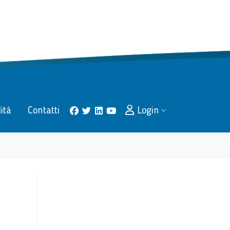
lità
Contatti
Login
facebook
twitter
linkedin
youtube