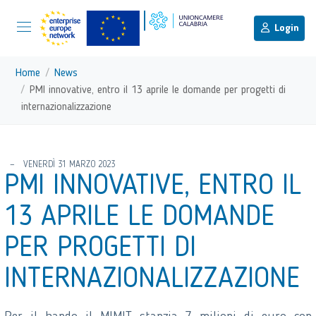
menu di scelta rapida
Menu di navigazione principale
torna al menu di scelta rapida
Login
Vai ai contenuti
Menu di navigazione
Home
News
PMI innovative, entro il 13 aprile le domande per progetti di
internazionalizzazione
torna al menu di scelta rapida
VENERDÌ 31 MARZO 2023
PMI INNOVATIVE, ENTRO IL
13 APRILE LE DOMANDE
PER PROGETTI DI
INTERNAZIONALIZZAZIONE