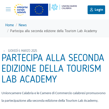
menu di scelta rapida
Menu di navigazione principale
torna al menu di scelta rapida
Login
Vai ai contenuti
Menu di navigazione
Home
News
Partecipa alla seconda edizione della Tourism Lab Academy
torna al menu di scelta rapida
GIOVEDÌ 6 MARZO 2025
PARTECIPA ALLA SECONDA
EDIZIONE DELLA TOURISM
LAB ACADEMY
Unioncamere Calabria
e le
Camere di Commercio calabresi
promuovono
la partecipazione alla seconda edizione della
Tourism Lab Academy,