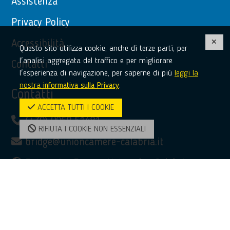
Assistenza
Privacy Policy
Accessibilità
Questo sito utilizza cookie, anche di terze parti, per
l'analisi aggregata del traffico e per migliorare
Contatti
l'esperienza di navigazione, per saperne di più
leggi la
nostra
informativa sulla Privacy
.
Contatti
ACCETTA TUTTI I COOKIE
(+39) 0968 51481
RIFIUTA I COOKIE NON ESSENZIALI
bridge@unioncamere-calabria.it
Enterprise Europe Network - Calabria
facebook
twitter
linkedin
youtube