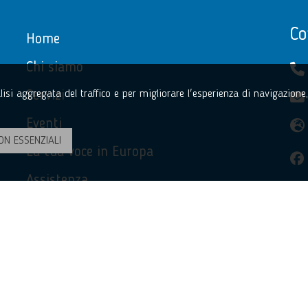
Co
Home
Chi siamo
Servizi
nalisi aggregata del traffico e per migliorare l'esperienza di navigazion
Eventi
ON ESSENZIALI
La tua voce in Europa
Assistenza
Privacy Policy
Accessibilità
Contatti