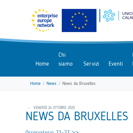
menu di scelta rapida
Vai ai contenuti
Menu di navigazione
Menu di navigazione principa
torna al menu di scelta rapida
Chi
Home
siamo
Servizi
Eventi
Home
News
News da Bruxelles
torna al menu di scelta rapida
VENERDÌ 24 OTTOBRE 2025
NEWS DA BRUXELLES