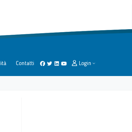
lità
Contatti
Login
facebook
twitter
linkedin
youtube