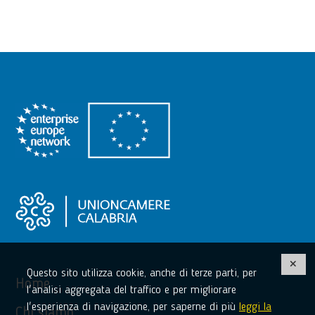
Questo sito utilizza cookie, anche di terze parti, per
Home
l'analisi aggregata del traffico e per migliorare
l'esperienza di navigazione, per saperne di più
leggi la
Chi siamo