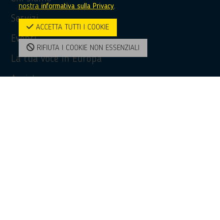
nostra
informativa sulla Privacy
.
Servizi
ACCETTA TUTTI I COOKIE
Eventi
RIFIUTA I COOKIE NON ESSENZIALI
La tua voce in Europa
Assistenza
Privacy Policy
Accessibilità
Contatti
Contatti
(+39) 0968 51481
bridge@unioncamere-calabria.it