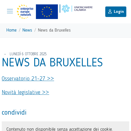
menu di scelta rapida
Menu di navigazione principale
torna al menu di scelta rapida
Login
Vai ai contenuti
Menu di navigazione
Home
News
News da Bruxelles
torna al menu di scelta rapida
LUNEDÌ 6 OTTOBRE 2025
NEWS DA BRUXELLES
Osservatorio 21-27 >>
Novità legislative >>
condividi
Contenuto non disponibile senza accettazione dei cookie.