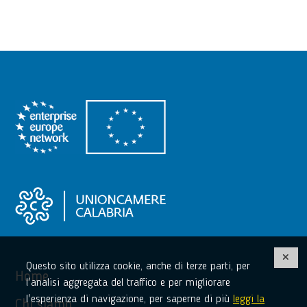
Questo sito utilizza cookie, anche di terze parti, per
Home
l'analisi aggregata del traffico e per migliorare
l'esperienza di navigazione, per saperne di più
leggi la
Chi siamo