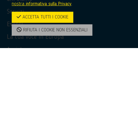
nostra
informativa sulla Privacy
.
Servizi
ACCETTA TUTTI I COOKIE
Eventi
RIFIUTA I COOKIE NON ESSENZIALI
La tua voce in Europa
Assistenza
Privacy Policy
Accessibilità
Contatti
Contatti
(+39) 0968 51481
bridge@unioncamere-calabria.it