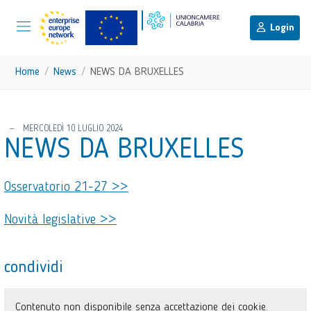
menu di scelta rapida
Menu di navigazione principale
torna al menu di scelta rapida
Login
Vai ai contenuti
Menu di navigazione
Home
News
NEWS DA BRUXELLES
torna al menu di scelta rapida
MERCOLEDÌ 10 LUGLIO 2024
NEWS DA BRUXELLES
Osservatorio 21-27 >>
Novità legislative >>
condividi
Contenuto non disponibile senza accettazione dei cookie.