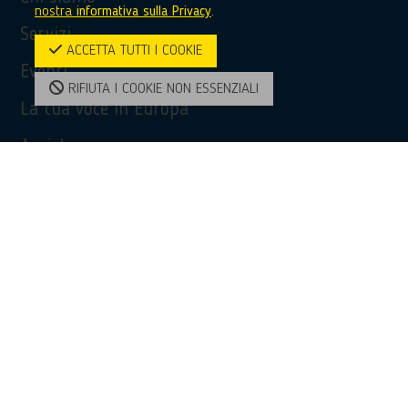
nostra
informativa sulla Privacy
.
Servizi
ACCETTA TUTTI I COOKIE
Eventi
RIFIUTA I COOKIE NON ESSENZIALI
La tua voce in Europa
Assistenza
Privacy Policy
Accessibilità
Contatti
Contatti
(+39) 0968 51481
bridge@unioncamere-calabria.it