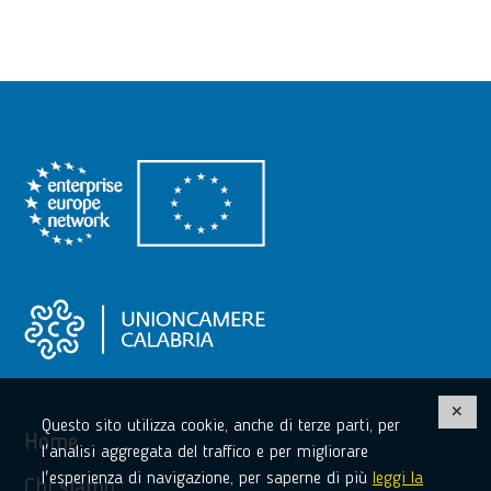
Questo sito utilizza cookie, anche di terze parti, per
Home
l'analisi aggregata del traffico e per migliorare
l'esperienza di navigazione, per saperne di più
leggi la
Chi siamo