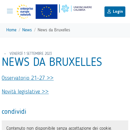
menu di scelta rapida
Menu di navigazione principale
torna al menu di scelta rapida
Login
Vai ai contenuti
Menu di navigazione
Home
News
News da Bruxelles
torna al menu di scelta rapida
VENERDÌ 1 SETTEMBRE 2023
NEWS DA BRUXELLES
Osservatorio 21-27 >>
Novità legislative >>
condividi
Contenuto non disponibile senza accettazione dei cookie.