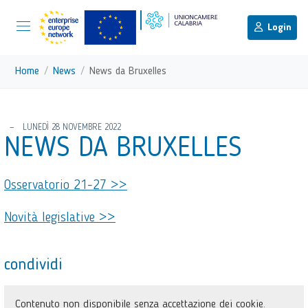
menu di scelta rapida
Menu di navigazione principale
torna al menu di scelta rapida
Login
Vai ai contenuti
Menu di navigazione
Home
News
News da Bruxelles
torna al menu di scelta rapida
LUNEDÌ 28 NOVEMBRE 2022
NEWS DA BRUXELLES
Osservatorio 21-27 >>
Novità legislative >>
condividi
Contenuto non disponibile senza accettazione dei cookie.