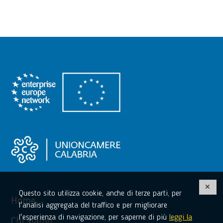
Questo sito utilizza cookie, anche di terze parti, per
Home
l'analisi aggregata del traffico e per migliorare
l'esperienza di navigazione, per saperne di più
leggi la
Chi siamo