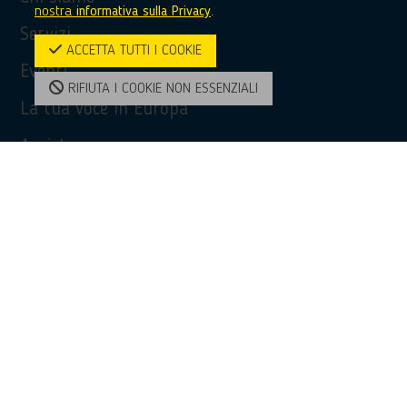
nostra
informativa sulla Privacy
.
Servizi
ACCETTA TUTTI I COOKIE
Eventi
RIFIUTA I COOKIE NON ESSENZIALI
La tua voce in Europa
Assistenza
Privacy Policy
Accessibilità
Contatti
Contatti
(+39) 0968 51481
bridge@unioncamere-calabria.it