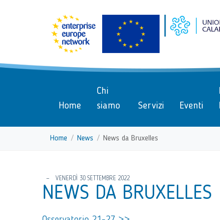
menu di scelta rapida
Vai ai contenuti
Menu di navigazione
Menu di navigazione principa
torna al menu di scelta rapida
Chi
Home
siamo
Servizi
Eventi
Home
News
News da Bruxelles
torna al menu di scelta rapida
VENERDÌ 30 SETTEMBRE 2022
NEWS DA BRUXELLES