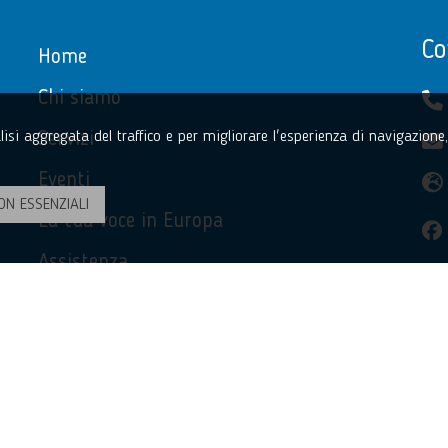
Co
Home
Chi siamo
Servizi
nalisi aggregata del traffico e per migliorare l'esperienza di navigazion
Eventi
ON ESSENZIALI
La tua voce in Europa
Assistenza
Privacy Policy
Accessibilità
Contatti