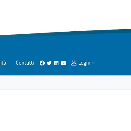
lità
Contatti
Login
facebook
twitter
linkedin
youtube