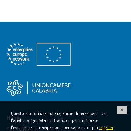
Questo sito utilizza cookie, anche di terze parti, per
Home
l'analisi aggregata del traffico e per migliorare
l'esperienza di navigazione, per saperne di più
leggi la
Chi siamo