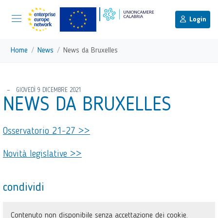
menu di scelta rapida
Menu di navigazione principale
torna al menu di scelta rapida
Login
Vai ai contenuti
Menu di navigazione
Home
News
News da Bruxelles
torna al menu di scelta rapida
GIOVEDÌ 9 DICEMBRE 2021
NEWS DA BRUXELLES
Osservatorio 21-27 >>
Novità legislative >>
condividi
Contenuto non disponibile senza accettazione dei cookie.