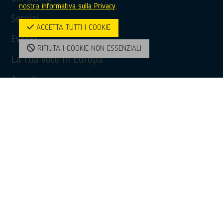
nostra
informativa sulla Privacy
.
Servizi
ACCETTA TUTTI I COOKIE
Eventi
RIFIUTA I COOKIE NON ESSENZIALI
La tua voce in Europa
Assistenza
Privacy Policy
Accessibilità
Contatti
Contatti
(+39) 0968 51481
bridge@unioncamere-calabria.it