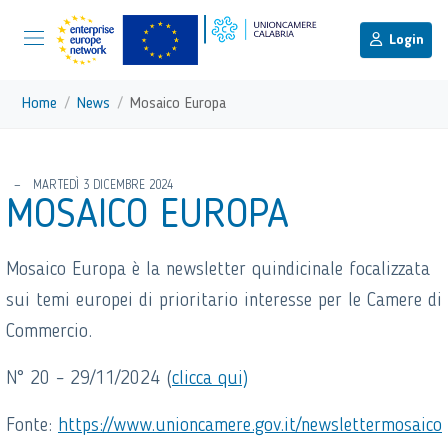
menu di scelta rapida
Menu di navigazione principale
torna al menu di scelta rapida
Login
Vai ai contenuti
Menu di navigazione
Home
News
Mosaico Europa
torna al menu di scelta rapida
MARTEDÌ 3 DICEMBRE 2024
MOSAICO EUROPA
Mosaico Europa è la newsletter quindicinale focalizzata
sui temi europei di prioritario interesse per le Camere di
Commercio.
N° 20 – 29/11/2024 (
clicca qui)
Fonte:
https://www.unioncamere.gov.it/newslettermosaico