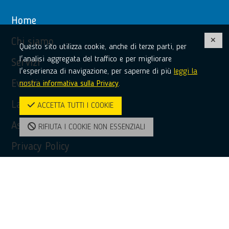
Home
Chi siamo
Questo sito utilizza cookie, anche di terze parti, per
l'analisi aggregata del traffico e per migliorare
Servizi
l'esperienza di navigazione, per saperne di più
leggi la
Eventi
nostra
informativa sulla Privacy
.
La tua voce in Europa
ACCETTA TUTTI I COOKIE
Assistenza
RIFIUTA I COOKIE NON ESSENZIALI
Privacy Policy
Accessibilità
Contatti
Contatti