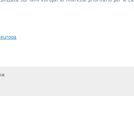
alizzata sui temi europei di interesse prioritario per le C
-europa
ie.