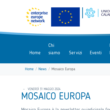
menu di scelta rapida
Vai ai contenuti
Menu di navigazione
Menu di navigazione principa
torna al menu di scelta rapida
Chi
Home
siamo
Servizi
Eventi
Home
News
Mosaico Europa
torna al menu di scelta rapida
VENERDÌ 31 MAGGIO 2024
MOSAICO EUROPA