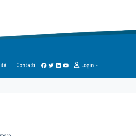
lità
Contatti
Login
facebook
twitter
linkedin
youtube