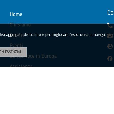
Co
Home
Chi siamo
Servizi
nalisi aggregata del traffico e per migliorare l'esperienza di navigazion
Eventi
ON ESSENZIALI
La tua voce in Europa
Assistenza
Privacy Policy
Accessibilità
Contatti