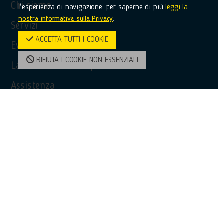
Chi siamo
l'esperienza di navigazione, per saperne di più
leggi la
nostra
informativa sulla Privacy
.
Servizi
ACCETTA TUTTI I COOKIE
Eventi
RIFIUTA I COOKIE NON ESSENZIALI
La tua voce in Europa
Assistenza
Privacy Policy
Accessibilità
Contatti
Contatti
(+39) 0968 51481