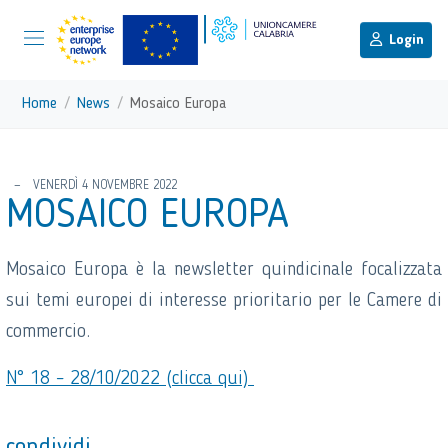
menu di scelta rapida
Menu di navigazione principale
torna al menu di scelta rapida
Login
Vai ai contenuti
Menu di navigazione
Home
News
Mosaico Europa
torna al menu di scelta rapida
VENERDÌ 4 NOVEMBRE 2022
MOSAICO EUROPA
Mosaico Europa è la newsletter quindicinale focalizzata
sui temi europei di interesse prioritario per le Camere di
commercio.
N° 18 – 28/10/2022 (clicca qui)