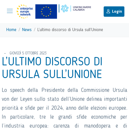
menu di scelta rapida
Menu di navigazione principale
torna al menu di scelta rapida
Login
Vai ai contenuti
Menu di navigazione
Home
News
L’ultimo discorso di Ursula sull’Unione
torna al menu di scelta rapida
GIOVEDÌ 5 OTTOBRE 2023
L’ULTIMO DISCORSO DI
URSULA SULL’UNIONE
Lo speech della Presidente della Commissione Ursula
von der Leyen sullo stato dell’Unione delinea importanti
priorità e sfide per il 2024, anno delle elezioni europee.
In particolare, tre le grandi sfide economiche per
l’industria europea: carenza di manodopera e di