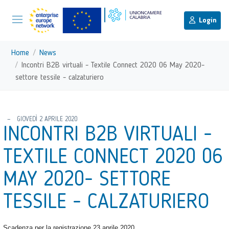
menu di scelta rapida
Menu di navigazione principale
torna al menu di scelta rapida
Login
Vai ai contenuti
Menu di navigazione
Home
News
Incontri B2B virtuali - Textile Connect 2020 06 May 2020-
settore tessile - calzaturiero
torna al menu di scelta rapida
GIOVEDÌ 2 APRILE 2020
INCONTRI B2B VIRTUALI -
TEXTILE CONNECT 2020 06
MAY 2020- SETTORE
TESSILE - CALZATURIERO
Scadenza per la registrazione 23 aprile 2020