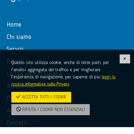
Home
Chi siamo
Servizi
Eventi
Questo sito utilizza cookie, anche di terze parti, per
l'analisi aggregata del traffico e per migliorare
La tua voce in Europa
l'esperienza di navigazione, per saperne di più
leggi la
nostra
informativa sulla Privacy
.
Assistenza
ACCETTA TUTTI I COOKIE
Privacy Policy
RIFIUTA I COOKIE NON ESSENZIALI
Accessibilità
Contatti