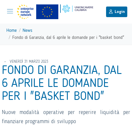
menu di scelta rapida
Menu di navigazione principale
torna al menu di scelta rapida
Login
Vai ai contenuti
Menu di navigazione
Home
News
Fondo di Garanzia, dal 6 aprile le domande per i "basket bond"
torna al menu di scelta rapida
VENERDÌ 31 MARZO 2023
FONDO DI GARANZIA, DAL
6 APRILE LE DOMANDE
PER I "BASKET BOND"
Nuove modalità operative per reperire liquidità per
finanziare programmi di sviluppo