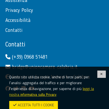
Assistenza
Privacy Policy
Accessibilità
Contatti
Contatti
(+39) 0968 51481
bridge@unioncamere-calabria.it
Enterprise Europe Network - Calabria
Questo sito utilizza cookie, anche di terze parti, per
l'analisi aggregata del traffico e per migliorare
facebook
twitter
linkedin
youtube
l'esperienza di navigazione, per saperne di più
leggi la
nostra
informativa sulla Privacy
.
ACCETTA TUTTI I COOKIE