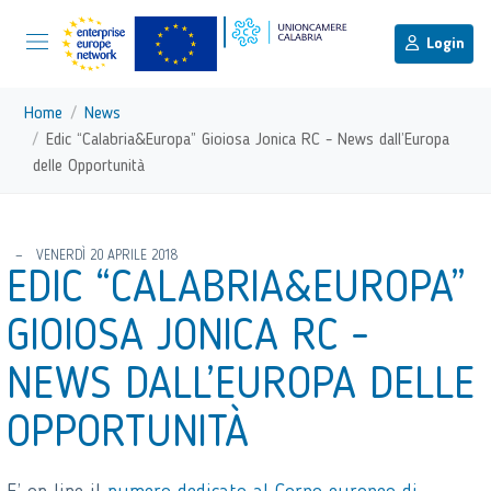
menu di scelta rapida
Menu di navigazione principale
torna al menu di scelta rapida
Login
Vai ai contenuti
Menu di navigazione
Home
News
Edic “Calabria&Europa” Gioiosa Jonica RC - News dall’Europa
delle Opportunità
torna al menu di scelta rapida
VENERDÌ 20 APRILE 2018
EDIC “CALABRIA&EUROPA”
GIOIOSA JONICA RC -
NEWS DALL’EUROPA DELLE
OPPORTUNITÀ