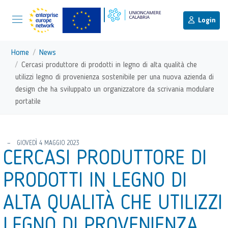
menu di scelta rapida
Menu di navigazione principale
torna al menu di scelta rapida
Login
Vai ai contenuti
Menu di navigazione
Home
News
Cercasi produttore di prodotti in legno di alta qualità che
utilizzi legno di provenienza sostenibile per una nuova azienda di
design che ha sviluppato un organizzatore da scrivania modulare
portatile
torna al menu di scelta rapida
GIOVEDÌ 4 MAGGIO 2023
CERCASI PRODUTTORE DI
PRODOTTI IN LEGNO DI
ALTA QUALITÀ CHE UTILIZZI
LEGNO DI PROVENIENZA