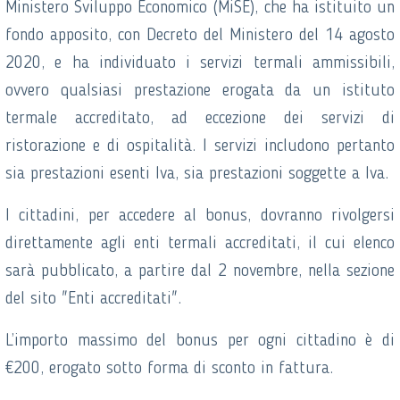
Ministero Sviluppo Economico (MiSE), che ha istituito un
fondo apposito, con Decreto del Ministero del 14 agosto
2020, e ha individuato i servizi termali ammissibili,
ovvero qualsiasi prestazione erogata da un istituto
termale accreditato, ad eccezione dei servizi di
ristorazione e di ospitalità. I servizi includono pertanto
sia prestazioni esenti Iva, sia prestazioni soggette a Iva.
I cittadini, per accedere al bonus, dovranno rivolgersi
direttamente agli enti termali accreditati, il cui elenco
sarà pubblicato, a partire dal 2 novembre, nella sezione
del sito "Enti accreditati".
L’importo massimo del bonus per ogni cittadino è di
€200, erogato sotto forma di sconto in fattura.