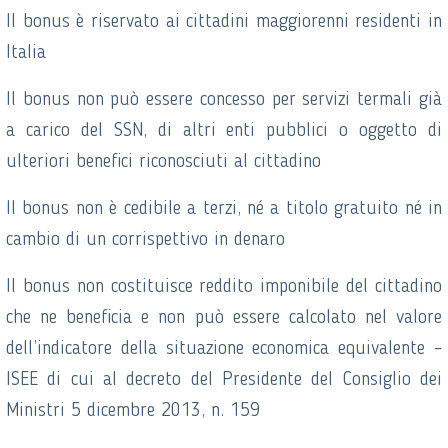
Il bonus è riservato ai cittadini maggiorenni residenti in
Italia
Il bonus non può essere concesso per servizi termali già
a carico del SSN, di altri enti pubblici o oggetto di
ulteriori benefici riconosciuti al cittadino
Il bonus non è cedibile a terzi, né a titolo gratuito né in
cambio di un corrispettivo in denaro
Il bonus non costituisce reddito imponibile del cittadino
che ne beneficia e non può essere calcolato nel valore
dell’indicatore della situazione economica equivalente –
ISEE di cui al decreto del Presidente del Consiglio dei
Ministri 5 dicembre 2013, n. 159