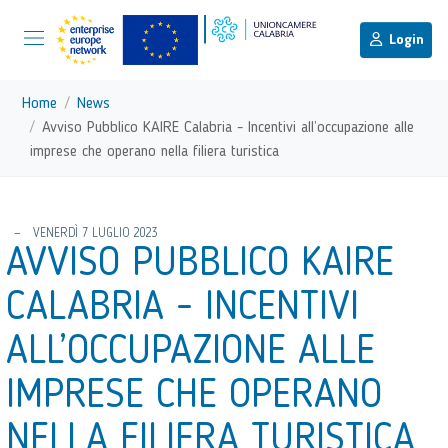
menu di scelta rapida
Menu di navigazione principale
torna al menu di scelta rapida
Login
Vai ai contenuti
Menu di navigazione
Home
News
Avviso Pubblico KAIRE Calabria - Incentivi all’occupazione alle
imprese che operano nella filiera turistica
torna al menu di scelta rapida
VENERDÌ 7 LUGLIO 2023
AVVISO PUBBLICO KAIRE
CALABRIA - INCENTIVI
ALL’OCCUPAZIONE ALLE
IMPRESE CHE OPERANO
NELLA FILIERA TURISTICA