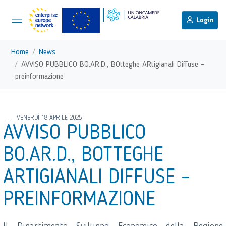
menu di scelta rapida
Menu di navigazione principale
torna al menu di scelta rapida
Login
Vai ai contenuti
Menu di navigazione
Home
News
AVVISO PUBBLICO BO.AR.D., BOtteghe ARtigianali Diffuse –
preinformazione
torna al menu di scelta rapida
VENERDÌ 18 APRILE 2025
AVVISO PUBBLICO
BO.AR.D., BOTTEGHE
ARTIGIANALI DIFFUSE –
PREINFORMAZIONE