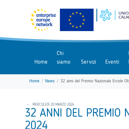
menu di scelta rapida
Vai ai contenuti
Menu di navigazione
Menu di navigazione principa
torna al menu di scelta rapida
Chi
Home
siamo
Servizi
Eventi
Home
News
32 anni del Premio Nazionale Ercole Ol
torna al menu di scelta rapida
MERCOLEDÌ 20 MARZO 2024
32 ANNI DEL PREMIO 
2024