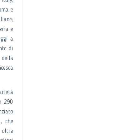
Italy,
Roma e
liane;
eria e
oggi a
nte di
 della
ncesca
arietà
on 290
nziato
a, che
 oltre