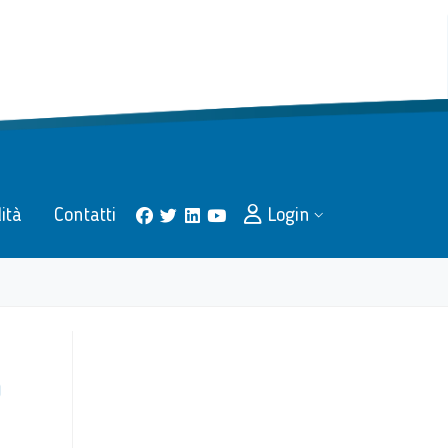
lità
Contatti
Login
facebook
twitter
linkedin
youtube
O