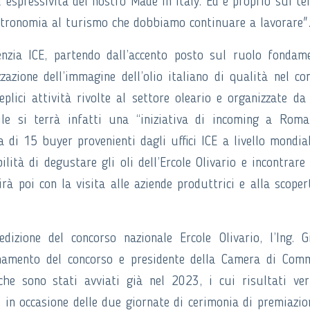
d espressività del nostro Made in Italy. Ed è proprio sui ter
astronomia al turismo che dobbiamo continuare a lavorare"
enzia ICE, partendo dall’accento posto sul ruolo fondam
zazione dell’immagine dell’olio italiano di qualità nel co
plici attività rivolte al settore oleario e organizzate da
rile si terrà infatti una “iniziativa di incoming a Rom
 di 15 buyer provenienti dagli uffici ICE a livello mondia
lità di degustare gli oli dell’Ercole Olivario e incontrare
à poi con la visita alle aziende produttrici e alla scoper
izione del concorso nazionale Ercole Olivario, l’Ing. G
inamento del concorso e presidente della Camera di Com
he sono stati avviati già nel 2023, i cui risultati ve
, in occasione delle due giornate di cerimonia di premiazio