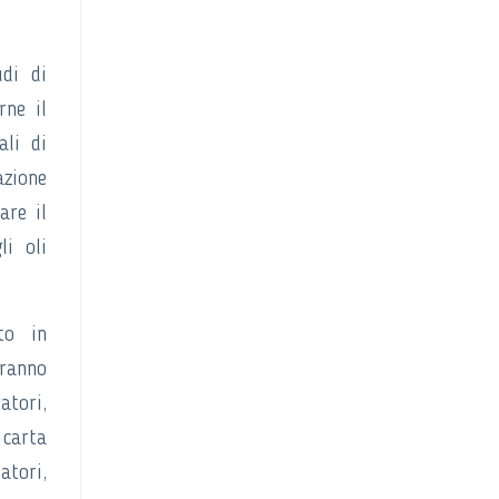
udi di
rne il
ali di
azione
are il
li oli
to in
aranno
atori,
 carta
atori,