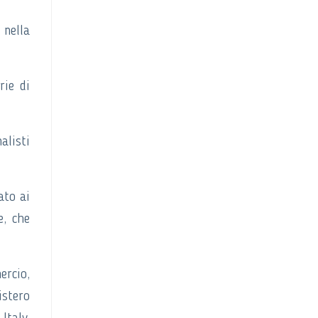
 nella
rie di
alisti
ato ai
e, che
ercio,
istero