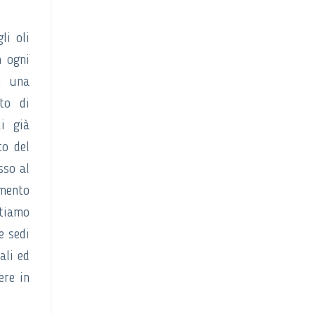
li oli
n ogni
di una
to di
i già
to del
sso al
mento
stiamo
e sedi
ali ed
ere in