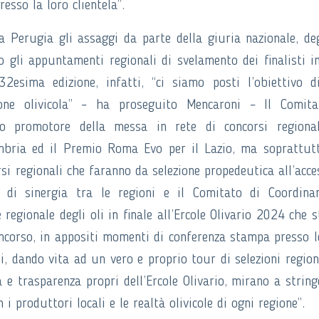
resso la loro clientela”.
Perugia gli assaggi da parte della giuria nazionale, deg
do gli appuntamenti regionali di svelamento dei finalisti i
2esima edizione, infatti, “ci siamo posti l’obiettivo 
ione olivicola” – ha proseguito Mencaroni – Il Comita
tto promotore della messa in rete di concorsi regional
Umbria ed il Premio Roma Evo per il Lazio, ma soprattut
orsi regionali che faranno da selezione propedeutica all’acce
o di sinergia tra le regioni e il Comitato di Coordina
 regionale degli oli in finale all’Ercole Olivario 2024 che 
oncorso, in appositi momenti di conferenza stampa presso l
i, dando vita ad un vero e proprio tour di selezioni region
 e trasparenza propri dell’Ercole Olivario, mirano a string
 produttori locali e le realtà olivicole di ogni regione”.