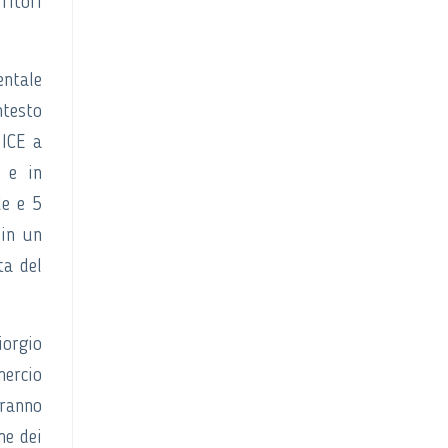
ritori
.
entale
ntesto
 ICE a
a e in
le e 5
 in un
ta del
iorgio
mercio
rranno
ne dei