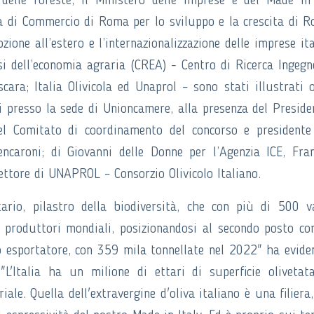
 delle foreste; il Ministero delle Imprese e del Made in 
ra di Commercio di Roma per lo sviluppo e la crescita di 
ione all’estero e l’internazionalizzazione delle imprese ita
isi dell’economia agraria (CREA) - Centro di Ricerca Ingegn
cara; Italia Olivicola ed Unaprol – sono stati illustrati 
presso la sede di Unioncamere, alla presenza del Preside
el Comitato di coordinamento del concorso e presidente
caroni; di Giovanni delle Donne per l’Agenzia ICE, Fra
irettore di UNAPROL – Consorzio Olivicolo Italiano.
itario, pilastro della biodiversità, che con più di 500 v
i produttori mondiali, posizionandosi al secondo posto c
o esportatore, con 359 mila tonnellate nel 2022" ha evide
L'Italia ha un milione di ettari di superficie olivetat
ale. Quella dell'extravergine d'oliva italiano è una filiera,