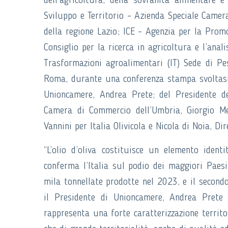
dell’agricoltura, della sovranità alimentare e
Sviluppo e Territorio – Azienda Speciale Came
della regione Lazio; ICE - Agenzia per la Promoz
Consiglio per la ricerca in agricoltura e l’anal
Trasformazioni agroalimentari (IT) Sede di Pes
Roma, durante una conferenza stampa svoltasi 
Unioncamere, Andrea Prete; del Presidente d
Camera di Commercio dell’Umbria, Giorgio Men
Vannini per Italia Olivicola e Nicola di Noia, D
“L’olio d’oliva costituisce un elemento ident
conferma l’Italia sul podio dei maggiori Paes
mila tonnellate prodotte nel 2023, e il second
il Presidente di Unioncamere, Andrea Prete "
rappresenta una forte caratterizzazione territori