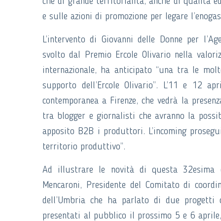
che di grande territorialità, anche di qualità e
e sulle azioni di promozione per legare l’enog
L’intervento di Giovanni delle Donne per l’Ag
svolto dal Premio Ercole Olivario nella valoriz
internazionale, ha anticipato “una tra le molte
supporto dell’Ercole Olivario”. L’11 e 12 ap
contemporanea a Firenze, che vedrà la presenza
tra blogger e giornalisti che avranno la possibi
apposito B2B i produttori. L’incoming proseguir
territorio produttivo”.
Ad illustrare le novità di questa 32esima ed
Mencaroni, Presidente del Comitato di coord
dell’Umbria che ha parlato di due progetti c
presentati al pubblico il prossimo 5 e 6 aprile