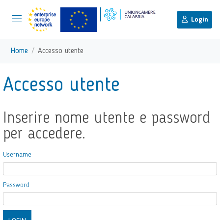
menu di scelta rapida
Menu di navigazione principale
torna al menu di scelta rapida
Login
Vai ai contenuti
Menu di navigazione
Home
Accesso utente
torna al menu di scelta rapida
Accesso utente
Inserire nome utente e password
per accedere.
Username
Password