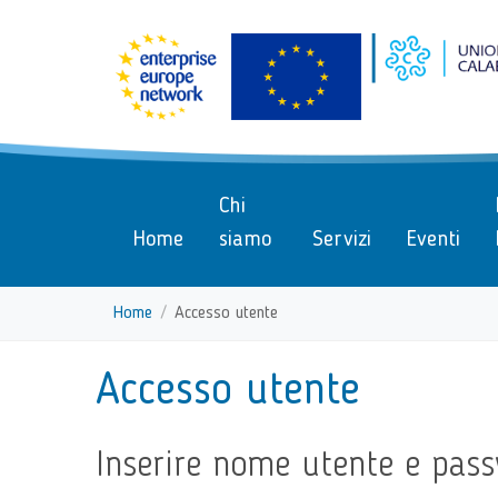
menu di scelta rapida
Vai ai contenuti
Menu di navigazione
Menu di navigazione principa
torna al menu di scelta rapida
Chi
Home
siamo
Servizi
Eventi
Home
Accesso utente
torna al menu di scelta rapida
Accesso utente
Inserire nome utente e pass