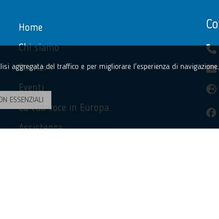
Co
Home
Chi siamo
Servizi
nalisi aggregata del traffico e per migliorare l'esperienza di navigazion
Eventi
ON ESSENZIALI
La tua voce in Europa
Assistenza
Privacy Policy
Accessibilità
Contatti