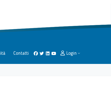
lità
Contatti
Login
facebook
twitter
linkedin
youtube