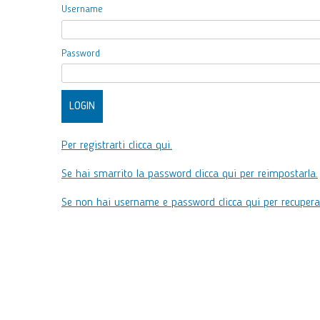
Username
Password
Per registrarti clicca qui.
Se hai smarrito la password clicca qui per reimpostarla.
Se non hai username e password clicca qui per recuperar