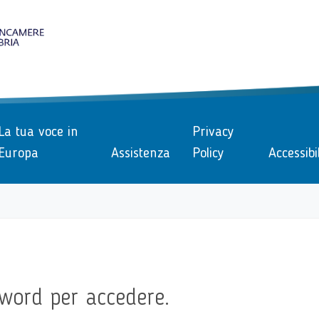
le
La tua voce in
Privacy
Europa
Assistenza
Policy
Accessibi
word per accedere.