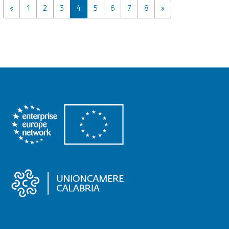
«
1
2
3
4
5
6
7
8
»