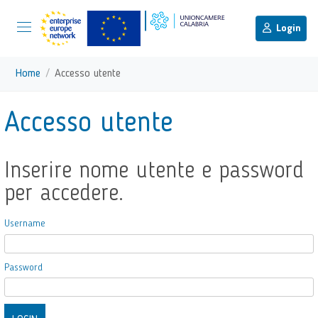
menu di scelta rapida
Menu di navigazione principale
torna al menu di scelta rapida
Login
Vai ai contenuti
Menu di navigazione
Home
Accesso utente
torna al menu di scelta rapida
Accesso utente
Inserire nome utente e password
per accedere.
Username
Password