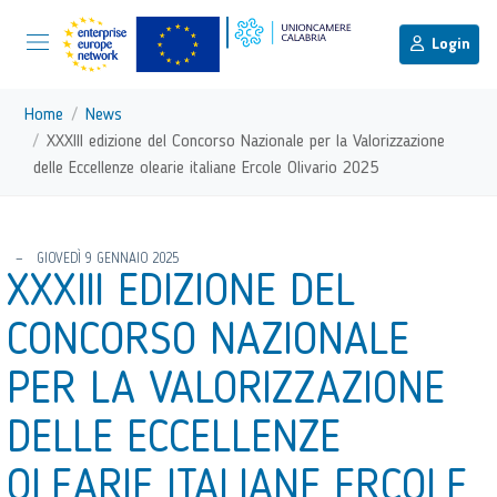
menu di scelta rapida
Menu di navigazione principale
torna al menu di scelta rapida
Login
Vai ai contenuti
Menu di navigazione
Home
News
XXXIII edizione del Concorso Nazionale per la Valorizzazione
delle Eccellenze olearie italiane Ercole Olivario 2025
torna al menu di scelta rapida
GIOVEDÌ 9 GENNAIO 2025
XXXIII EDIZIONE DEL
CONCORSO NAZIONALE
PER LA VALORIZZAZIONE
DELLE ECCELLENZE
OLEARIE ITALIANE ERCOLE