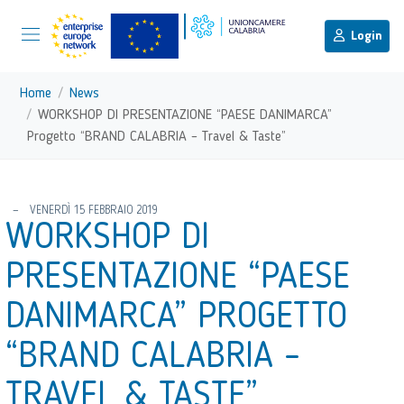
menu di scelta rapida
Menu di navigazione principale
torna al menu di scelta rapida
Login
Vai ai contenuti
Menu di navigazione
Home
News
WORKSHOP DI PRESENTAZIONE “PAESE DANIMARCA”
Progetto “BRAND CALABRIA – Travel & Taste”
torna al menu di scelta rapida
VENERDÌ 15 FEBBRAIO 2019
WORKSHOP DI
PRESENTAZIONE “PAESE
DANIMARCA” PROGETTO
“BRAND CALABRIA –
TRAVEL & TASTE”